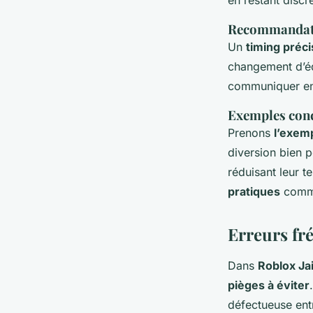
en restant discr
Recommandatio
Un
timing préci
changement d’éq
communiquer en 
Exemples conc
Prenons
l’exem
diversion bien p
réduisant leur t
pratiques
comme 
Erreurs fr
Dans
Roblox Ja
pièges à éviter
défectueuse ent