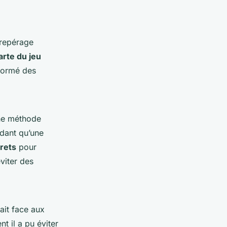
repérage
arte du jeu
nformé des
ne méthode
ndant qu’une
rets
pour
viter des
ait face aux
t il a pu éviter