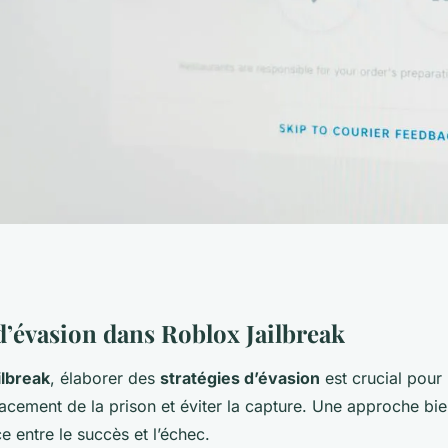
pour s'évader de la
 d’évasion dans Roblox Jailbreak
ilbreak
, élaborer des
stratégies d’évasion
est crucial pour 
Jailbreak
acement de la prison et éviter la capture. Une approche bie
ce entre le succès et l’échec.