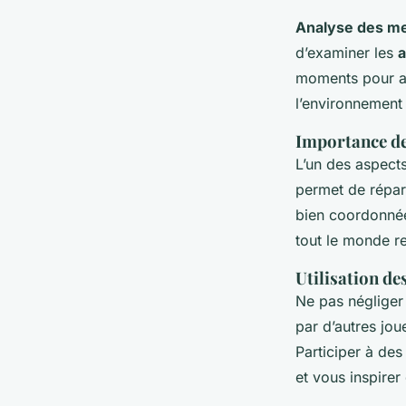
Alexis
•
23 mars 2025
•
5 min de lecture
Analyse des mei
d’examiner les
a
moments pour agi
l’environnement 
Importance de
L’un des aspect
permet de répart
bien coordonnée 
tout le monde r
Utilisation de
Ne pas négliger 
par d’autres jou
Participer à de
et vous inspirer