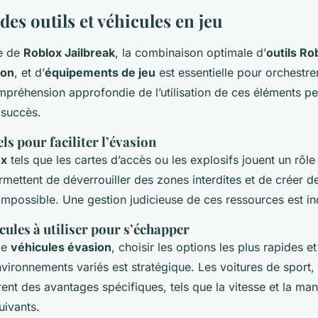
 des outils et véhicules en jeu
te de
Roblox Jailbreak
, la combinaison optimale d’
outils Ro
ion
, et d’
équipements de jeu
est essentielle pour orchestre
mpréhension approfondie de l’utilisation de ces éléments p
 succès.
els pour faciliter l’évasion
ox
tels que les cartes d’accès ou les explosifs jouent un rôle
ettent de déverrouiller des zones interdites et de créer de
impossible. Une gestion judicieuse de ces ressources est in
cules à utiliser pour s’échapper
 de
véhicules évasion
, choisir les options les plus rapides e
vironnements variés est stratégique. Les voitures de sport,
rent des avantages spécifiques, tels que la vitesse et la mani
uivants.