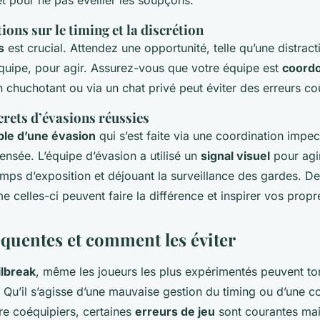
et pour ne pas éveiller les soupçons.
ns sur le timing et la discrétion
s
est crucial. Attendez une opportunité, telle qu’une distrac
uipe, pour agir. Assurez-vous que votre équipe est
coord
chuchotant ou via un chat privé peut éviter des erreurs co
rets d’évasions réussies
ple d’une évasion
qui s’est faite via une coordination impe
ensée. L’équipe d’évasion a utilisé un
signal visuel
pour agi
emps d’exposition et déjouant la surveillance des gardes. D
celles-ci peuvent faire la différence et inspirer vos propre
équentes et comment les éviter
ilbreak
, même les joueurs les plus expérimentés peuvent t
. Qu’il s’agisse d’une mauvaise gestion du timing ou d’une c
re coéquipiers, certaines
erreurs de jeu
sont courantes mai