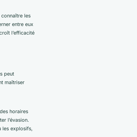
n connaître les
erner entre eux
oît l’efficacité
es peut
t maîtriser
 des horaires
er l’évasion.
les explosifs,