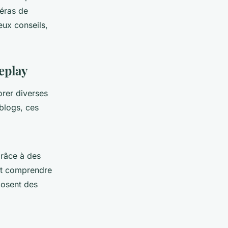
éras de
eux conseils,
eplay
orer diverses
 blogs, ces
Grâce à des
 et comprendre
posent des