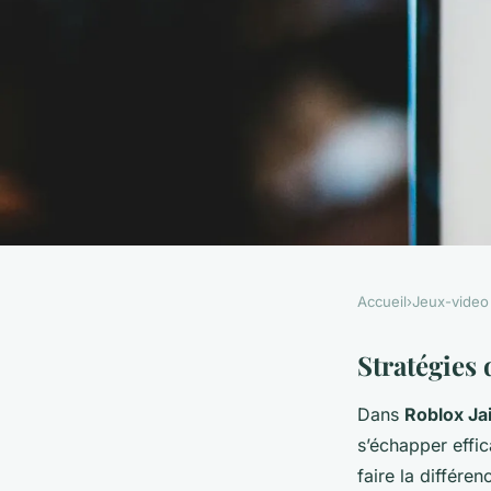
Accueil
›
Jeux-video
JEUX-VIDEO
Secrets infaillibles 
Stratégies
Dans
Roblox Ja
prison dans Roblox 
s’échapper effic
faire la différen