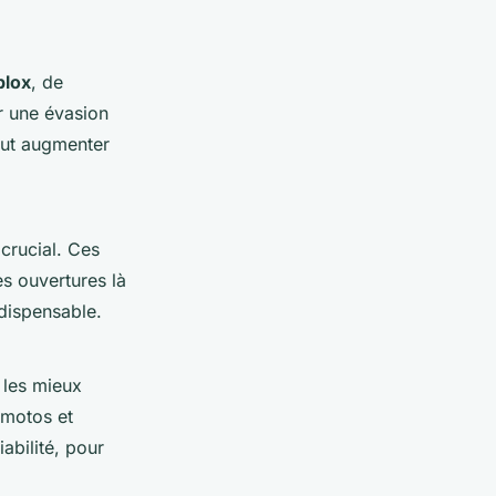
blox
, de
r une évasion
eut augmenter
 crucial. Ces
s ouvertures là
dispensable.
t les mieux
 motos et
abilité, pour