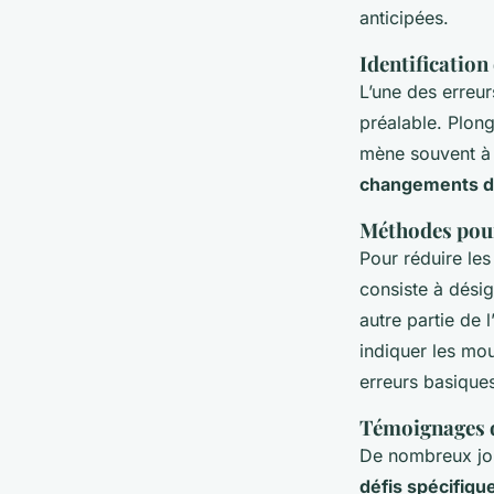
anticipées.
Identificatio
L’une des erreu
préalable. Plong
mène souvent à
changements da
Méthodes pour 
Pour réduire les
consiste à dési
autre partie de 
indiquer les mo
erreurs basique
Témoignages d
De nombreux joue
défis spécifiqu