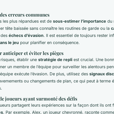
n des erreurs communes
rs les plus répandues est de
sous-estimer l’importance
du 
er tête baissée sans connaître les routines de garde ou la
c
 des
échecs d’évasion
. Il est essentiel de toujours rester i
ns le jeu
pour planifier en conséquence.
anticiper et éviter les pièges
 risques, établir une
stratégie de repli
est crucial. Une bon
gner un membre de l’équipe pour surveiller les alentours pe
l’équipe exécute l’évasion. De plus, utilisez des
signaux disc
uvemements ou changements de plan, ce qui peut à terme é
s.
e joueurs ayant surmonté des défis
urs partagent leurs expériences sur la façon dont ils ont f
es
. Par exemple, Alex, un joueur chevronné, raconte commen