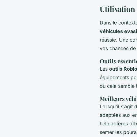
Utilisation
Dans le contex
véhicules évas
réussie. Une co
vos chances de
Outils essenti
Les
outils Robl
équipements perm
où cela semble 
Meilleurs véhi
Lorsqu’il s’agit
adaptées aux en
hélicoptères off
semer les pours