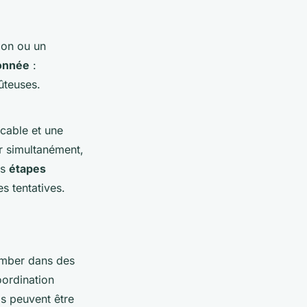
tion ou un
onnée
:
ûteuses.
ccable et une
r simultanément,
es
étapes
s tentatives.
omber dans des
oordination
s peuvent être