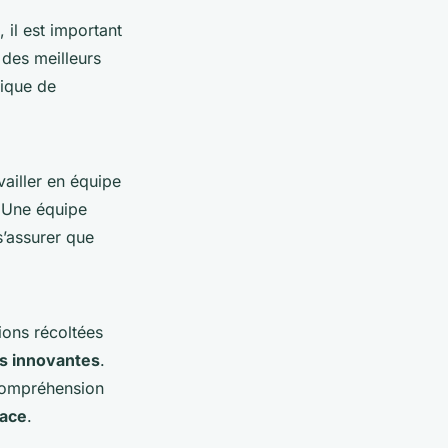
 il est important
n des meilleurs
gique de
ailler en équipe
. Une équipe
s’assurer que
ions récoltées
s innovantes
.
 compréhension
cace
.