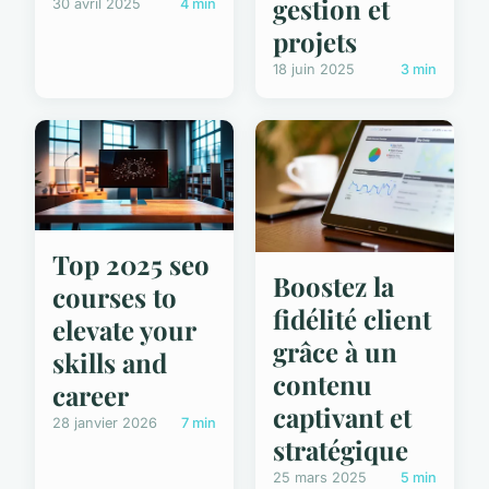
gestion et
30 avril 2025
4 min
projets
18 juin 2025
3 min
Top 2025 seo
Boostez la
courses to
fidélité client
elevate your
grâce à un
skills and
contenu
career
captivant et
28 janvier 2026
7 min
stratégique
25 mars 2025
5 min