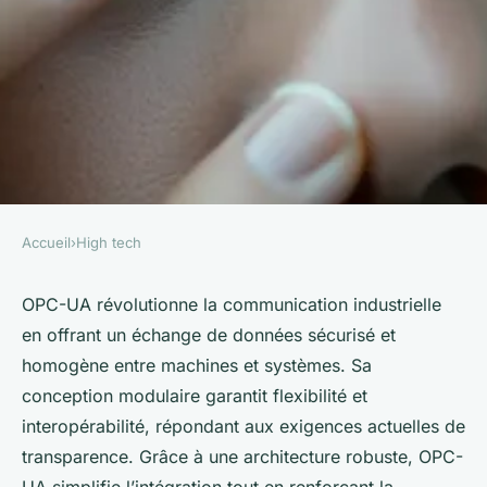
Accueil
›
High tech
HIGH TECH
Opc-ua : vers une
OPC-UA révolutionne la communication industrielle
en offrant un échange de données sécurisé et
communication transparente
homogène entre machines et systèmes. Sa
et sécurisée
conception modulaire garantit flexibilité et
interopérabilité, répondant aux exigences actuelles de
Alexis
•
25 juillet 2025
•
5 min de lecture
transparence. Grâce à une architecture robuste, OPC-